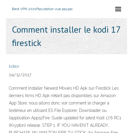
Best VPN 2021
Playstation vue paypal
Comment installer le kodi 17
firestick
Editor
04/12/2017
Comment Installer Newest Movies HD Apk sur Firestick Les
derniers films HD Apk n’étant pas disponibles sur Amazon
App Store, nous allons donc voir comment le charger à
l’extérieur en utilisant ES File Explorer, Downloader ou
l’application Apps2Fire. Guide updated for latest Kodi 17.6 RC1
(Krypton) release. STEP 1: IF YOU HAVEN’T ALREADY,
PURCHASE AN AMAZON FIRE TV STICK. An Amazon Fire