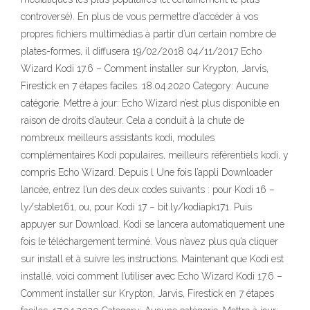
controversé). En plus de vous permettre d’accéder à vos
propres fichiers multimédias à partir d’un certain nombre de
plates-formes, il diffusera 19/02/2018 04/11/2017 Echo
Wizard Kodi 17.6 – Comment installer sur Krypton, Jarvis,
Firestick en 7 étapes faciles. 18.04.2020 Category: Aucune
catégorie. Mettre à jour: Echo Wizard n’est plus disponible en
raison de droits d’auteur. Cela a conduit à la chute de
nombreux meilleurs assistants kodi, modules
complémentaires Kodi populaires, meilleurs référentiels kodi, y
compris Echo Wizard. Depuis l Une fois l’appli Downloader
lancée, entrez l’un des deux codes suivants : pour Kodi 16 –
ly/stable161, ou, pour Kodi 17 – bit.ly/kodiapk171. Puis
appuyer sur Download. Kodi se lancera automatiquement une
fois le téléchargement terminé. Vous n’avez plus qu’a cliquer
sur install et à suivre les instructions. Maintenant que Kodi est
installé, voici comment l’utiliser avec Echo Wizard Kodi 17.6 –
Comment installer sur Krypton, Jarvis, Firestick en 7 étapes