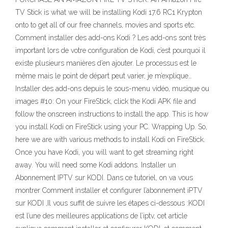
TV Stick is what we will be installing Kodi 17.6 RC1 Krypton
onto to get all of our free channels, movies and sports etc.
Comment installer des add-ons Kodi ? Les add-ons sont très
important lors de votre configuration de Kodi, c’est pourquoi il
existe plusieurs manières d’en ajouter. Le processus est le
même mais le point de départ peut varier, je m’explique…
Installer des add-ons depuis le sous-menu vidéo, musique ou
images #10: On your FireStick, click the Kodi APK file and
follow the onscreen instructions to install the app. This is how
you install Kodi on FireStick using your PC. Wrapping Up. So,
here we are with various methods to install Kodi on FireStick.
Once you have Kodi, you will want to get streaming right
away. You will need some Kodi addons. Installer un
Abonnement IPTV sur KODI. Dans ce tutoriel, on va vous
montrer Comment installer et configurer l’abonnement iPTV
sur KODI ,Il vous suffit de suivre les étapes ci-dessous :KODI
est l’une des meilleures applications de l’iptv, cet article